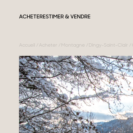
ACHETER
ESTIMER & VENDRE
Accueil
Acheter
Montagne
Dingy-Saint-Clair
France
Suisse
Nos collections
Lac d'Annecy
Genève
Propriétés de carac
Genevois
Canton de Vaud
Villas modernes
Pays de Gex
Alpes Suisses
Appartements
Montagne
Chalets
Lac du Bourget
Maisons & apparte
Provence
Maisons de ville
Maisons de campa