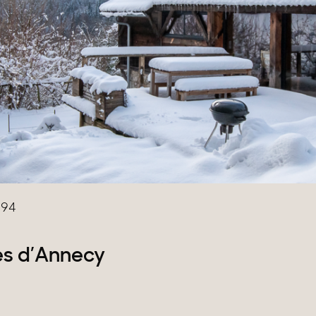
rrains
294
es d’Annecy