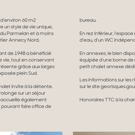
 d’environ 60 m2
bureau.
e un style de vie unique,
 du Parmelan et à moins
En rez inférieur, l’espac
tier Annecy Nord.
d’eau, d’un WC indépend
ant de 1948 a bénéficié
En annexes, le bien disp
e vie, tout en conservant
équipée d’une borne de r
résente grâce aux larges
petit chalet annexe dédi
xposée plein Sud.
Les informations sur les 
alet invite à la détente.
sur le site georisques.gou
rolonge sur un séjour
 accueille également
Honoraires TTC à la cha
pouvant faire office de