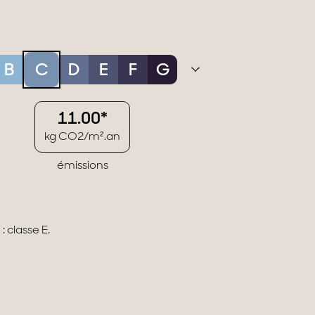
B
C
D
E
F
G
11.00*
kg CO2/m².an
émissions
classe E.