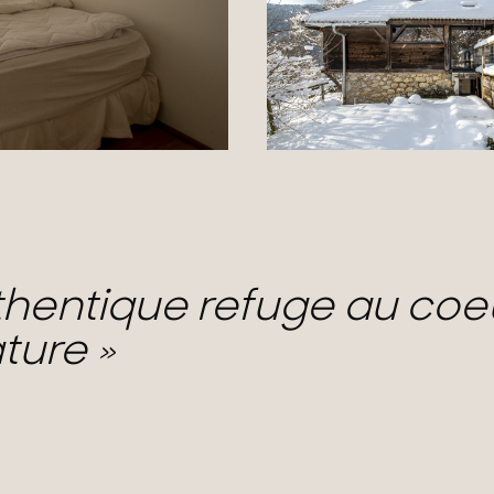
hentique refuge au coe
ature