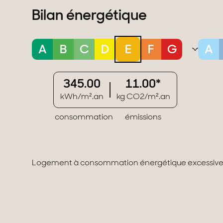
Bilan énergétique
A
B
C
D
E
F
G
A
345.00
11.00*
kWh/m².an
kg CO2/m².an
consommation
émissions
Logement à consommation énergétique excessive : 