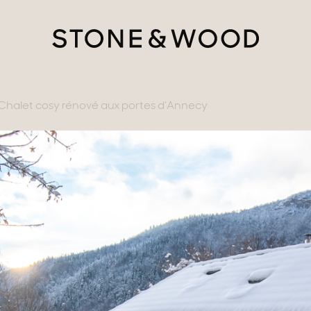
Chalet cosy rénové aux portes d’Annecy
tère
ments avec vues
gne