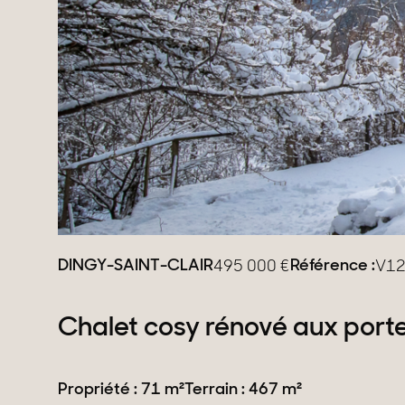
Domaines
Projets neufs
Réhabilitations & Te
Tous nos biens
DINGY-SAINT-CLAIR
Référence :
495 000
€
V1
Chalet cosy rénové aux port
Propriété : 71 m²
Terrain : 467 m²