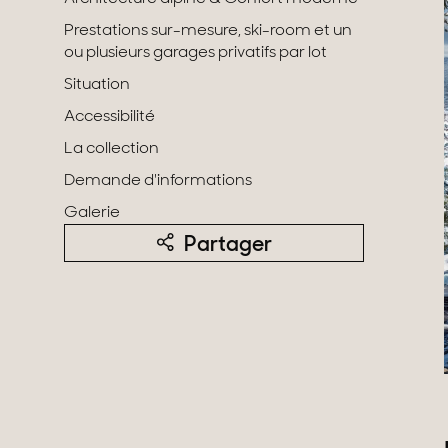
Domaines
Projets neufs
Prestations sur-mesure, ski-room et un
Réhabilitations & Te
ou plusieurs garages privatifs par lot
Situation
Accessibilité
Tous nos biens
La collection
Demande d'informations
Galerie
Partager