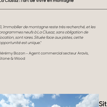
La Clusaz : l'art de vivre en montagne
"L’immobilier de montagne reste très recherché, et les
programmes neufs à La Clusaz, sans obligation de
location, sont rares. Située face aux pistes, cette
opportunité est unique.
"
Jérémy Bozon - Agent commercial secteur Aravis,
Stone & Wood
Si