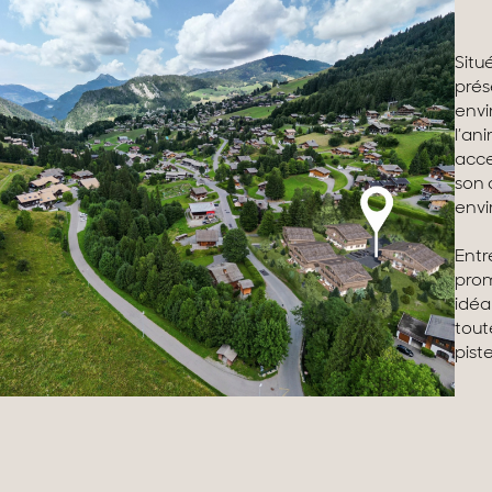
Situ
prés
envi
l’an
acce
son 
envi
Entr
prom
idéa
tout
pist