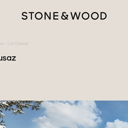
 - La Clusaz
usaz
tère
ments avec vues
gne