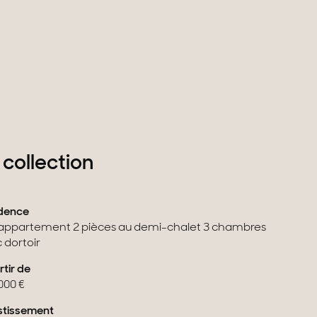
 collection
dence
'appartement 2 pièces au demi-chalet 3 chambres
 dortoir
rtir de
000 €
stissement