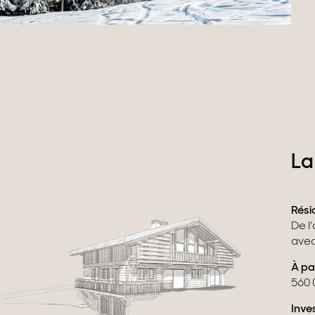
La
Rési
De l
avec
À pa
560 
Inve