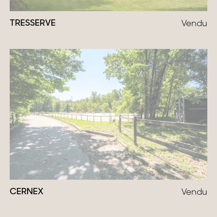
Maisons & appartements avec vues
TRESSERVE
Vendu
Maisons de ville
Maisons de campagne
Domaines
Projets neufs
Réhabilitations & Terrains
Tous nos biens
CERNEX
Vendu