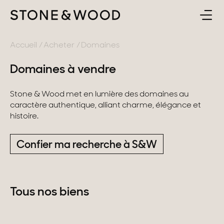
ACHETER
RETOUR
Accueil
Acheter
Domaines
Domaines à vendre
ESTIMER & VENDRE
France
Stone & Wood met en lumière des domaines au
L'AGENCE
Lac d'Annecy
caractère authentique, alliant charme, élégance et
histoire.
Genevois
CONTACT
Confier ma recherche à S&W
Pays de Gex
FR
Montagne
Lac du Bourget
Tous nos biens
Provence