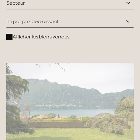
Secteur
Suisse
Tri par prix décroissant
Genève
Afficher les biens vendus
Canton de Vaud
Alpes Suisses
Nos collections
Propriétés de caractère
Villas modernes
Appartements
Chalets