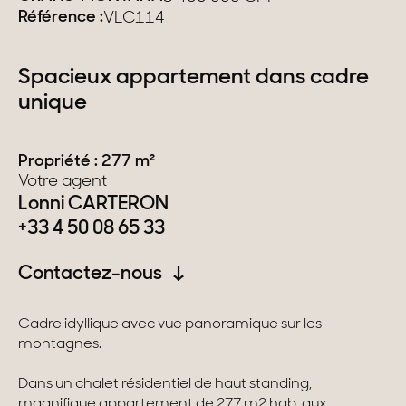
Référence :
VLC114
Suisse
Spacieux appartement dans cadre
Genève
unique
Canton de Vaud
Propriété : 277 m²
Alpes Suisses
Votre agent
Lonni CARTERON
+33 4 50 08 65 33
Nos collections
Contactez-nous
Propriétés de caractère
Villas modernes
Cadre idyllique avec vue panoramique sur les
montagnes.
Appartements
Dans un chalet résidentiel de haut standing,
Chalets
magnifique appartement de 277 m2 hab. aux