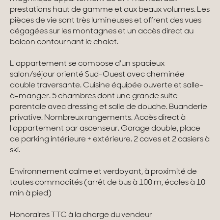
prestations haut de gamme et aux beaux volumes. Les
Maisons & appartements avec vues
pièces de vie sont très lumineuses et offrent des vues
dégagées sur les montagnes et un accès direct au
Maisons de ville
balcon contournant le chalet.
Maisons de campagne
L'appartement se compose d'un spacieux
salon/séjour orienté Sud-Ouest avec cheminée
Domaines
double traversante. Cuisine équipée ouverte et salle-
à-manger. 5 chambres dont une grande suite
Projets neufs
parentale avec dressing et salle de douche. Buanderie
privative. Nombreux rangements. Accès direct à
Réhabilitations & Terrains
l'appartement par ascenseur. Garage double, place
de parking intérieure + extérieure. 2 caves et 2 casiers à
ski.
Tous nos biens
Environnement calme et verdoyant, à proximité de
toutes commodités (arrêt de bus à 100 m, écoles à 10
min à pied)
Honoraires TTC à la charge du vendeur