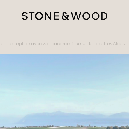
 d'exception avec vue panoramique sur le lac et les Alpes
tère
ments avec vues
gne