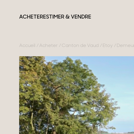
ACHETER
ESTIMER & VENDRE
Accueil
Acheter
Canton de Vaud
Etoy
Demeure
France
Suisse
Nos collections
Lac d'Annecy
Genève
Propriétés de carac
Genevois
Canton de Vaud
Villas modernes
Pays de Gex
Alpes Suisses
Appartements
Montagne
Chalets
Lac du Bourget
Maisons & apparte
Provence
Maisons de ville
Maisons de campa