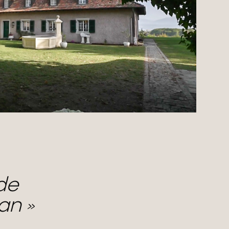
de
man