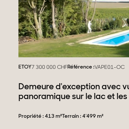
Domaines
Projets neufs
Réhabilitations & Te
Tous nos biens
ETOY
Référence :
7 300 000
CHF
VAPE01-OC
Demeure d'exception avec v
panoramique sur le lac et les
Propriété : 413 m²
Terrain : 4'499 m²