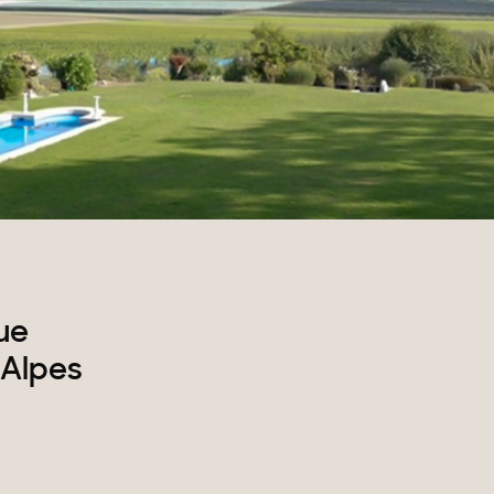
rrains
ue
 Alpes