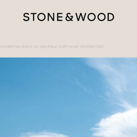
oderne dans un secteur calme et résidentiel
tère
ments avec vues
gne