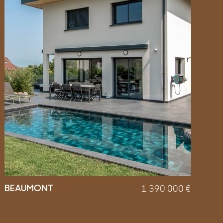
BEAUMONT
1 390 000
€