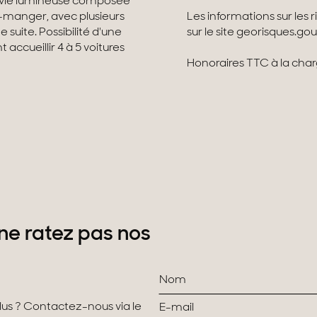
 vie lumineuse composée
à-manger, avec plusieurs
Les informations sur les 
 suite. Possibilité d'une
sur le site georisques.gou
ccueillir 4 à 5 voitures
Honoraires TTC à la cha
ne ratez pas nos
plus ? Contactez-nous via le