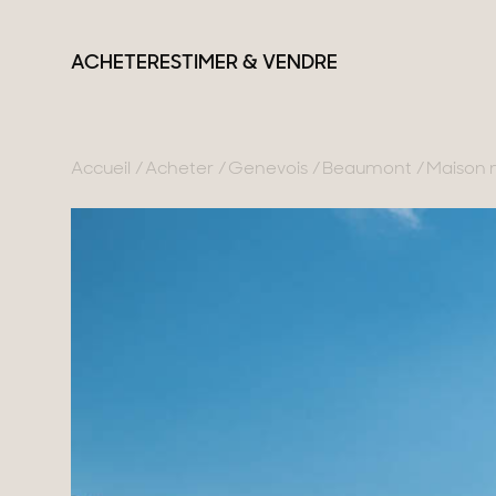
ACHETER
ESTIMER & VENDRE
Accueil
Acheter
Genevois
Beaumont
Maison m
France
Suisse
Nos collections
Lac d'Annecy
Genève
Propriétés de carac
Genevois
Canton de Vaud
Villas modernes
Pays de Gex
Alpes Suisses
Appartements
Montagne
Chalets
Lac du Bourget
Maisons & apparte
Provence
Maisons de ville
Maisons de campa