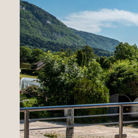
Domaines
Projets neufs
Réhabilitations & Te
Tous nos biens