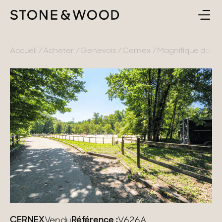
ACHETER
RETOUR
Accueil
Acheter
Genevois
Cernex
Magnifique domai
ESTIMER & VENDRE
France
L'AGENCE
Lac d'Annecy
Genevois
CONTACT
Pays de Gex
FR
Montagne
Lac du Bourget
Provence
CERNEX
Référence :
Vendu
V626A