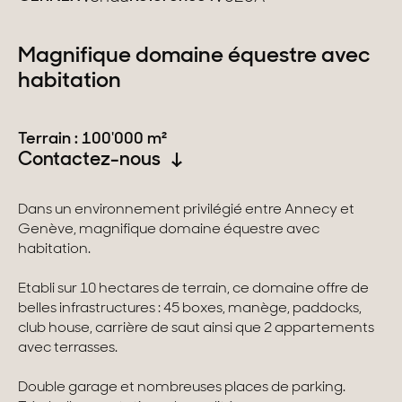
Suisse
Magnifique domaine équestre avec
habitation
Genève
Canton de Vaud
Terrain : 100'000 m²
Contactez-nous
Alpes Suisses
Dans un environnement privilégié entre Annecy et
Genève, magnifique domaine équestre avec
Nos collections
habitation.
Propriétés de caractère
Etabli sur 10 hectares de terrain, ce domaine offre de
belles infrastructures : 45 boxes, manège, paddocks,
Villas modernes
club house, carrière de saut ainsi que 2 appartements
avec terrasses.
Appartements
Double garage et nombreuses places de parking.
Chalets