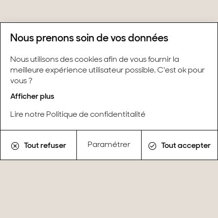
Nous prenons soin de vos données
INSTAGRAM
LINKEDIN
Nous utilisons des cookies afin de vous fournir la
meilleure expérience utilisateur possible. C'est ok pour
Biens vendus
vous ?
Conseils & actualités
Recrutement
Afficher plus
Barème des honoraires & Mentions légales
Lire notre Politique de confidentitalité
Gestion des cookies
Paramétrer
Tout refuser
Tout accepter
Restez en contact avec Stone & Wood
Recevez nos dernières offres et conseils
immobiliers en vous inscrivant à notre
newsletter.