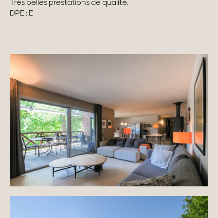
Très belles prestations de qualité.
DPE : E
Maisons & appartements avec vues
Maisons de ville
Maisons de campagne
Domaines
Projets neufs
Réhabilitations & Terrains
Tous nos biens