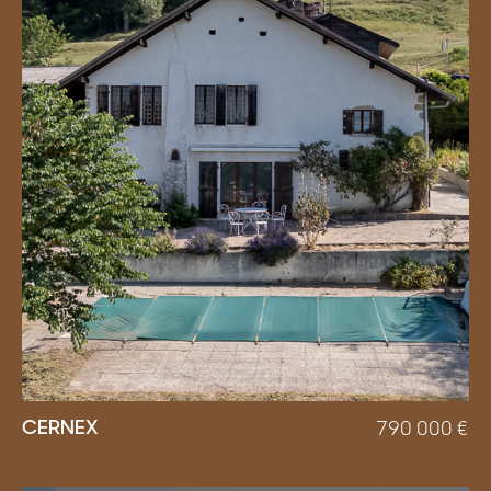
CERNEX
790 000
€