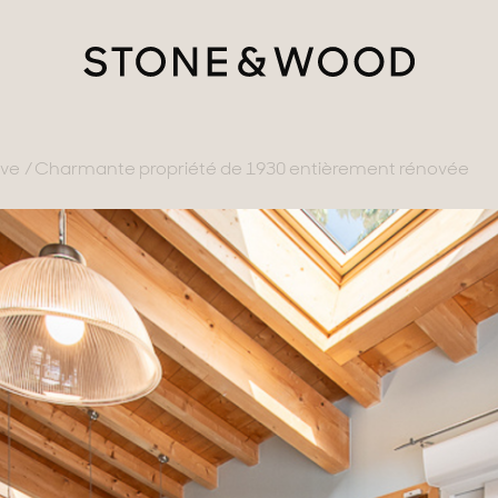
ève
Charmante propriété de 1930 entièrement rénovée
tère
ments avec vues
gne