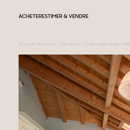
ACHETER
ESTIMER & VENDRE
Accueil
Acheter
Genevois
Collonges-sous-Sal
France
Suisse
Nos collections
Lac d'Annecy
Genève
Propriétés de carac
Genevois
Canton de Vaud
Villas modernes
Pays de Gex
Alpes Suisses
Appartements
Montagne
Chalets
Lac du Bourget
Maisons & apparte
Provence
Maisons de ville
Maisons de campa