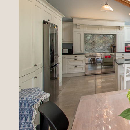
Domaines
Projets neufs
Réhabilitations & Te
Tous nos biens