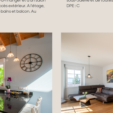
e-à-manger et d'un salon
sous-Salève et de tout
ès extérieur. A l'étage,
DPE : C
bains et balcon. Au