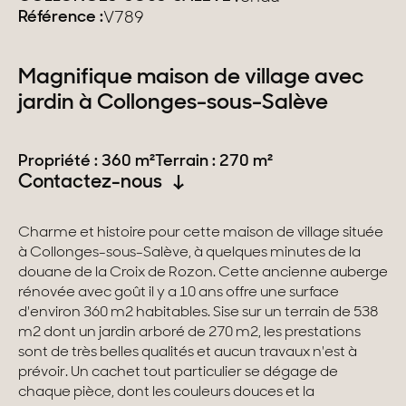
Référence :
V789
Suisse
Magnifique maison de village avec
Genève
jardin à Collonges-sous-Salève
Canton de Vaud
Propriété : 360 m²
Terrain : 270 m²
Alpes Suisses
Contactez-nous
Charme et histoire pour cette maison de village située
Nos collections
à Collonges-sous-Salève, à quelques minutes de la
douane de la Croix de Rozon. Cette ancienne auberge
Propriétés de caractère
rénovée avec goût il y a 10 ans offre une surface
d'environ 360 m2 habitables. Sise sur un terrain de 538
Villas modernes
m2 dont un jardin arboré de 270 m2, les prestations
sont de très belles qualités et aucun travaux n'est à
Appartements
prévoir. Un cachet tout particulier se dégage de
chaque pièce, dont les couleurs douces et la
Chalets