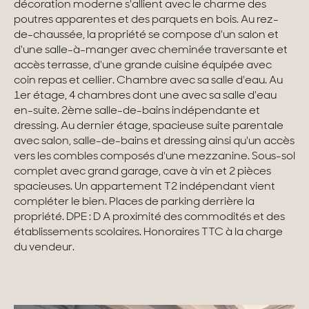
décoration moderne s'allient avec le charme des
poutres apparentes et des parquets en bois. Au rez-
Maisons & appartements avec vues
de-chaussée, la propriété se compose d'un salon et
d'une salle-à-manger avec cheminée traversante et
Maisons de ville
accès terrasse, d'une grande cuisine équipée avec
coin repas et cellier. Chambre avec sa salle d'eau. Au
Maisons de campagne
1er étage, 4 chambres dont une avec sa salle d'eau
en-suite. 2ème salle-de-bains indépendante et
Domaines
dressing. Au dernier étage, spacieuse suite parentale
Projets neufs
avec salon, salle-de-bains et dressing ainsi qu'un accès
vers les combles composés d'une mezzanine. Sous-sol
Réhabilitations & Terrains
complet avec grand garage, cave à vin et 2 pièces
spacieuses. Un appartement T2 indépendant vient
compléter le bien. Places de parking derrière la
Tous nos biens
propriété. DPE : D A proximité des commodités et des
établissements scolaires. Honoraires TTC à la charge
du vendeur.