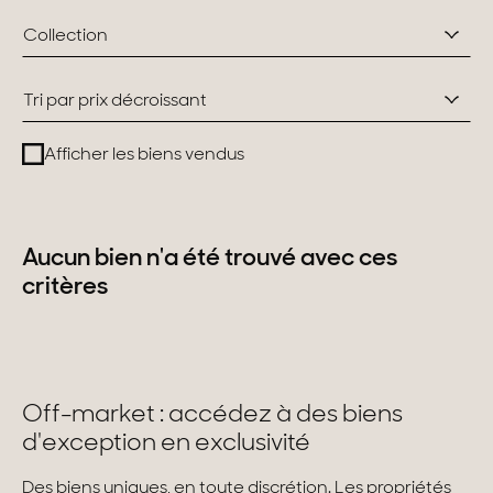
Collection
Suisse
Tri par prix décroissant
Genève
Afficher les biens vendus
Canton de Vaud
Alpes Suisses
Aucun bien n'a été trouvé avec ces
critères
Nos collections
Propriétés de caractère
Villas modernes
Off-market : accédez à des biens
Appartements
d'exception en exclusivité
Chalets
Des biens uniques, en toute discrétion. Les propriétés