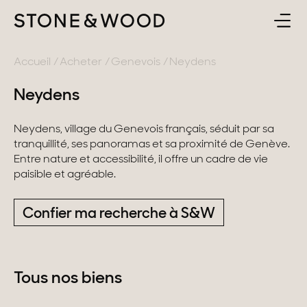
ACHETER
RETOUR
Accueil
Acheter
Genevois
Neydens
Neydens
ESTIMER & VENDRE
France
Neydens, village du Genevois français, séduit par sa
L'AGENCE
Lac d'Annecy
tranquillité, ses panoramas et sa proximité de Genève.
Entre nature et accessibilité, il offre un cadre de vie
Genevois
paisible et agréable.
CONTACT
Pays de Gex
Confier ma recherche à S&W
FR
Montagne
Lac du Bourget
Tous nos biens
Provence