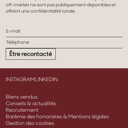
off-market ne sont pas publiquement disponibles et
Maisons & appartements avec vues
offrent une confidentialité totale.
Maisons de ville
Maisons de campagne
Domaines
Être recontacté
Projets neufs
Réhabilitations & Terrains
INSTAGRAM
LINKEDIN
Tous nos biens
Biens vendus
Conseils & actualités
Recrutement
Barème des honoraires & Mentions légales
Gestion des cookies