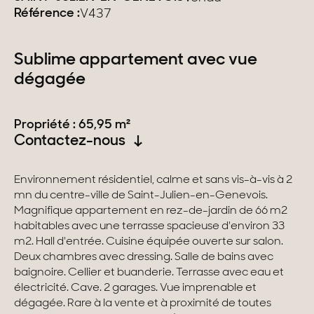
Référence :
V437
Suisse
Sublime appartement avec vue
Genève
dégagée
Canton de Vaud
Propriété : 65,95 m²
Alpes Suisses
Contactez-nous
Environnement résidentiel, calme et sans vis-à-vis à 2
Nos collections
mn du centre-ville de Saint-Julien-en-Genevois.
Magnifique appartement en rez-de-jardin de 66 m2
Propriétés de caractère
habitables avec une terrasse spacieuse d'environ 33
m2. Hall d'entrée. Cuisine équipée ouverte sur salon.
Villas modernes
Deux chambres avec dressing. Salle de bains avec
baignoire. Cellier et buanderie. Terrasse avec eau et
Appartements
électricité. Cave. 2 garages. Vue imprenable et
dégagée. Rare à la vente et à proximité de toutes
Chalets