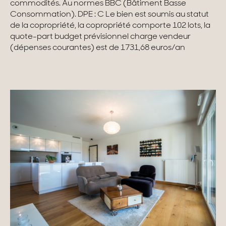
commodités. Au normes BBC (Bâtiment Basse
Consommation). DPE : C Le bien est soumis au statut
Maisons & appartements avec vues
de la copropriété, la copropriété comporte 102 lots, la
quote-part budget prévisionnel charge vendeur
Maisons de ville
(dépenses courantes) est de 1731,68 euros/an
Maisons de campagne
Domaines
Projets neufs
Réhabilitations & Terrains
Tous nos biens