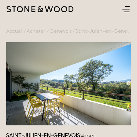
ACHETER
RETOUR
Accueil
Acheter
Genevois
Saint-Julien-en-Genevois
ESTIMER & VENDRE
France
L'AGENCE
Lac d'Annecy
Genevois
CONTACT
Pays de Gex
FR
Montagne
Lac du Bourget
Provence
SAINT-JULIEN-EN-GENEVOIS
Vendu