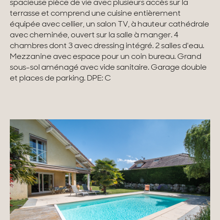
spacieuse pièce de vie avec plusieurs accès sur la
terrasse et comprend une cuisine entièrement
Maisons & appartements avec vues
équipée avec cellier, un salon TV, à hauteur cathédrale
avec cheminée, ouvert sur la salle à manger. 4
Maisons de ville
chambres dont 3 avec dressing intégré. 2 salles d'eau.
Mezzanine avec espace pour un coin bureau. Grand
Maisons de campagne
sous-sol aménagé avec vide sanitaire. Garage double
et places de parking. DPE: C
Domaines
Projets neufs
Réhabilitations & Terrains
Tous nos biens