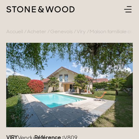
ACHETER
RETOUR
Accueil
Acheter
Genevois
Viry
Maison familiale avec
ESTIMER & VENDRE
France
L'AGENCE
Lac d'Annecy
Genevois
CONTACT
Pays de Gex
FR
Montagne
Lac du Bourget
Provence
VIRY
Référence :
Vendu
V809