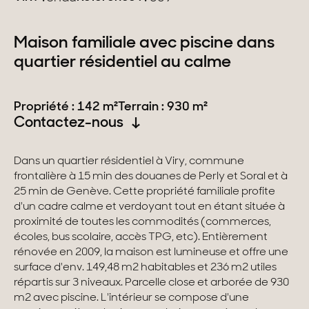
Suisse
Maison familiale avec piscine dans
quartier résidentiel au calme
Genève
Canton de Vaud
Propriété : 142 m²
Terrain : 930 m²
Contactez-nous
Alpes Suisses
Dans un quartier résidentiel à Viry, commune
frontalière à 15 min des douanes de Perly et Soral et à
Nos collections
25 min de Genève. Cette propriété familiale profite
d'un cadre calme et verdoyant tout en étant située à
Propriétés de caractère
proximité de toutes les commodités (commerces,
écoles, bus scolaire, accès TPG, etc). Entièrement
Villas modernes
rénovée en 2009, la maison est lumineuse et offre une
surface d'env. 149,48 m2 habitables et 236 m2 utiles
Appartements
répartis sur 3 niveaux. Parcelle close et arborée de 930
m2 avec piscine. L'intérieur se compose d'une
Chalets