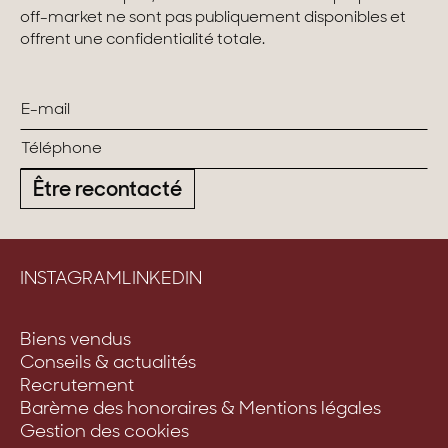
off-market ne sont pas publiquement disponibles et
Maisons & appartements avec vues
offrent une confidentialité totale.
Maisons de ville
Maisons de campagne
Domaines
Être recontacté
Projets neufs
Réhabilitations & Terrains
INSTAGRAM
LINKEDIN
Tous nos biens
Biens vendus
Conseils & actualités
Recrutement
Barème des honoraires & Mentions légales
Gestion des cookies