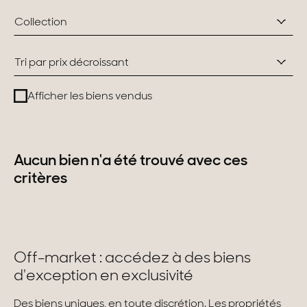
Collection
Suisse
Tri par prix décroissant
Genève
Afficher les biens vendus
Canton de Vaud
Alpes Suisses
Aucun bien n'a été trouvé avec ces
critères
Nos collections
Propriétés de caractère
Villas modernes
Off-market : accédez à des biens
Appartements
d'exception en exclusivité
Chalets
Des biens uniques, en toute discrétion. Les propriétés