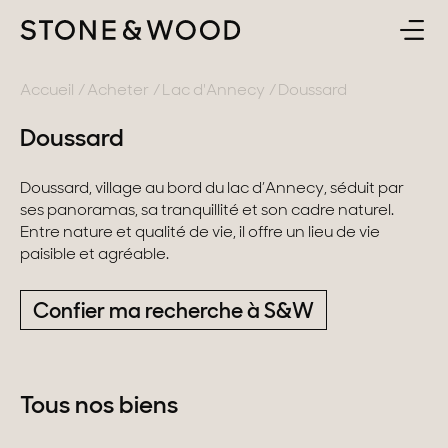
ACHETER
RETOUR
Accueil
Acheter
Lac d'Annecy
Doussard
Doussard
ESTIMER & VENDRE
France
Doussard, village au bord du lac d’Annecy, séduit par
L'AGENCE
Lac d'Annecy
ses panoramas, sa tranquillité et son cadre naturel.
Entre nature et qualité de vie, il offre un lieu de vie
Genevois
paisible et agréable.
CONTACT
Pays de Gex
Confier ma recherche à S&W
FR
Montagne
Lac du Bourget
Tous nos biens
Provence