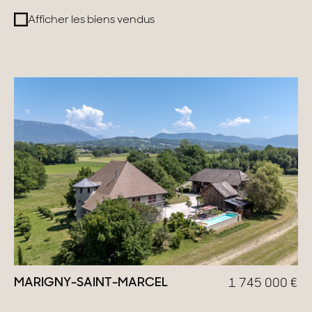
Afficher les biens vendus
Suisse
Genève
Canton de Vaud
Alpes Suisses
Nos collections
Propriétés de caractère
Villas modernes
Appartements
MARIGNY-SAINT-MARCEL
1 745 000
€
Chalets