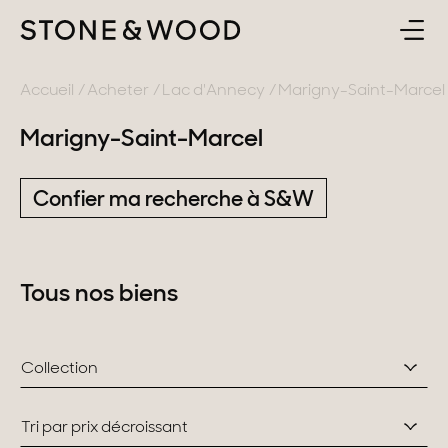
ACHETER
RETOUR
Accueil
Acheter
Lac d'Annecy
Marigny-Saint-Marcel
Marigny-Saint-Marcel
ESTIMER & VENDRE
France
Confier ma recherche à S&W
L'AGENCE
Lac d'Annecy
Genevois
CONTACT
Tous nos biens
Pays de Gex
FR
Montagne
Collection
Lac du Bourget
Provence
Tri par prix décroissant