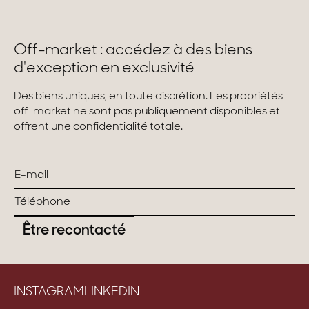
Maisons & appartements avec vues
Off-market : accédez à des biens
Maisons de ville
d'exception en exclusivité
Maisons de campagne
Des biens uniques, en toute discrétion. Les propriétés
Domaines
off-market ne sont pas publiquement disponibles et
offrent une confidentialité totale.
Projets neufs
Réhabilitations & Terrains
Tous nos biens
Être recontacté
INSTAGRAM
LINKEDIN