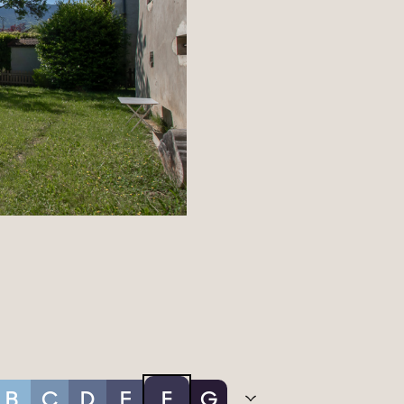
B
C
D
E
F
G