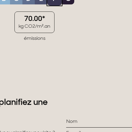
70.00*
kg CO2/m².an
émissions
planifiez une