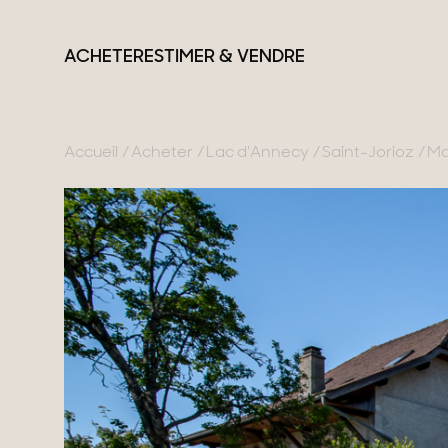
ACHETER
ESTIMER & VENDRE
Accueil
Acheter
Lac d'Annecy
Saint-Jorioz
Ma
France
Suisse
Nos collections
Lac d'Annecy
Genève
Propriétés de carac
Genevois
Canton de Vaud
Villas modernes
Pays de Gex
Alpes Suisses
Appartements
Montagne
Chalets
Lac du Bourget
Maisons & apparte
Provence
Maisons de ville
Maisons de campa