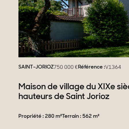
Domaines
Projets neufs
Réhabilitations & Te
Tous nos biens
SAINT-JORIOZ
Référence :
750 000
€
V1364
Maison de village du XIXe sièc
hauteurs de Saint Jorioz
Propriété : 280 m²
Terrain : 562 m²