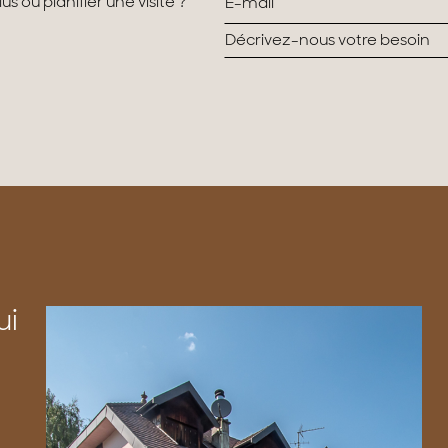
s ou planifier une visite ?
ui