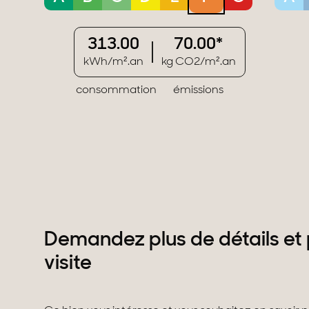
313.00
70.00*
kWh/m².an
kg CO2/m².an
consommation
émissions
Demandez plus de détails et 
visite