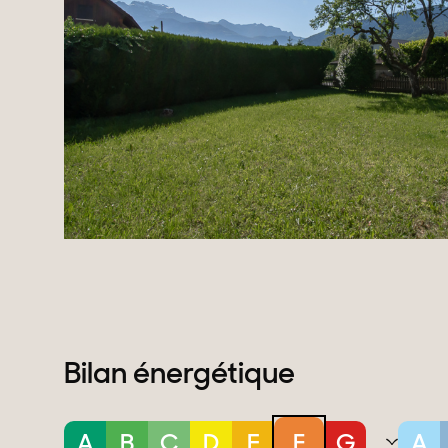
Bilan énergétique
A
B
C
D
E
F
G
A