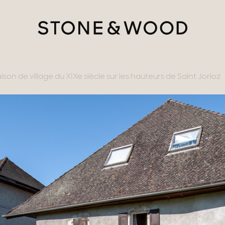
ison de village du XIXe siècle sur les hauteurs de Saint Jorioz
tère
ments avec vues
gne