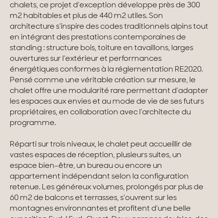
chalets, ce projet d’exception développe près de 300
m2 habitables et plus de 440 m2 utiles. Son
Maisons & appartements avec vues
architecture s’inspire des codes traditionnels alpins tout
en intégrant des prestations contemporaines de
Maisons de ville
standing : structure bois, toiture en tavaillons, larges
Maisons de campagne
ouvertures sur l’extérieur et performances
énergétiques conformes à la réglementation RE2020.
Domaines
Pensé comme une véritable création sur mesure, le
chalet offre une modularité rare permettant d’adapter
Projets neufs
les espaces aux envies et au mode de vie de ses futurs
propriétaires, en collaboration avec l’architecte du
Réhabilitations & Terrains
programme.
Réparti sur trois niveaux, le chalet peut accueillir de
Tous nos biens
vastes espaces de réception, plusieurs suites, un
espace bien-être, un bureau ou encore un
appartement indépendant selon la configuration
retenue. Les généreux volumes, prolongés par plus de
60 m2 de balcons et terrasses, s’ouvrent sur les
montagnes environnantes et profitent d’une belle