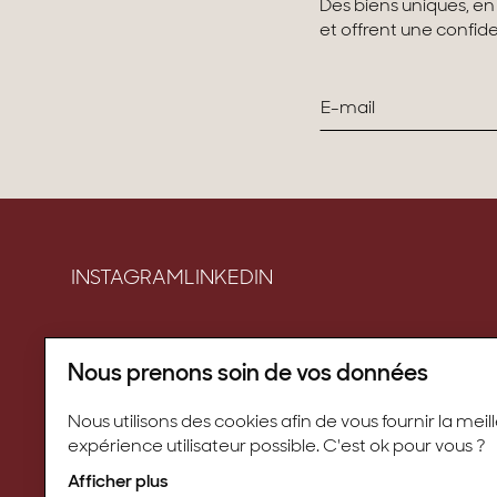
Des biens uniques, en
et offrent une confiden
INSTAGRAM
LINKEDIN
Biens vendus
Conseils & actualités
Nous prenons soin de vos données
Recrutement
Barème des honoraires & Mentions légales
Nous utilisons des cookies afin de vous fournir la meil
expérience utilisateur possible. C'est ok pour vous ?
Gestion des cookies
Afficher plus