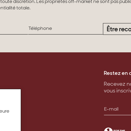
 toute discrétion. Les propriétés off-market ne sont pas pub
tialité totale.
Être rec
Restez en 
Recevez no
vous inscri
leure