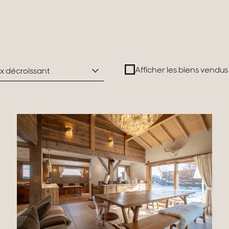
rrains
Afficher les biens vendus
rix décroissant