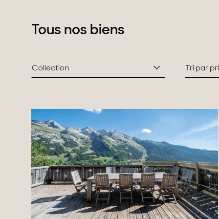
Domaines
Projets neufs
Réhabilitations & Te
Tous nos biens
Tous nos biens
Collection
Tri par p