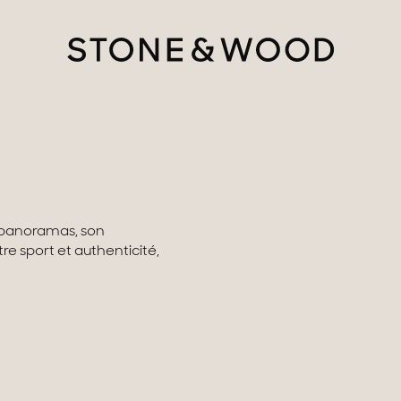
s panoramas, son
re sport et authenticité,
tère
ments avec vues
gne