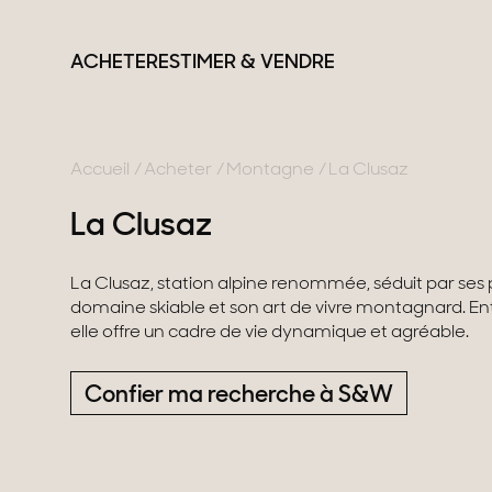
ACHETER
ESTIMER & VENDRE
Accueil
Acheter
Montagne
La Clusaz
La Clusaz
France
Suisse
Nos collections
La Clusaz, station alpine renommée, séduit par se
domaine skiable et son art de vivre montagnard. Ent
Lac d'Annecy
Genève
Propriétés de carac
elle offre un cadre de vie dynamique et agréable.
Genevois
Canton de Vaud
Villas modernes
Pays de Gex
Alpes Suisses
Appartements
Confier ma recherche à S&W
Montagne
Chalets
Lac du Bourget
Maisons & apparte
Provence
Maisons de ville
Maisons de campa