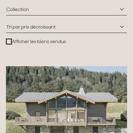
Collection
Suisse
Tri par prix décroissant
Genève
Afficher les biens vendus
Canton de Vaud
Alpes Suisses
Nos collections
Propriétés de caractère
Villas modernes
Appartements
Chalets