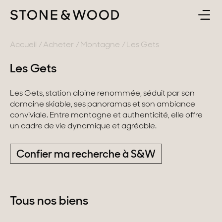
ACHETER
RETOUR
Accueil
Acheter
Montagne
Les Gets
Les Gets
ESTIMER & VENDRE
France
Les Gets, station alpine renommée, séduit par son
L'AGENCE
Lac d'Annecy
domaine skiable, ses panoramas et son ambiance
conviviale. Entre montagne et authenticité, elle offre
Genevois
un cadre de vie dynamique et agréable.
CONTACT
Pays de Gex
Confier ma recherche à S&W
FR
Montagne
Lac du Bourget
Tous nos biens
Provence