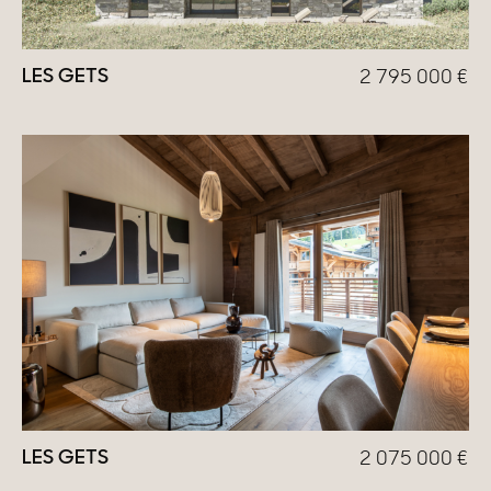
Maisons & appartements avec vues
LES GETS
2 795 000
€
Maisons de ville
Maisons de campagne
Domaines
Projets neufs
Réhabilitations & Terrains
Tous nos biens
LES GETS
2 075 000
€