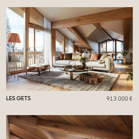
LES GETS
913 000
€