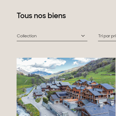
Domaines
Projets neufs
Réhabilitations & Te
Tous nos biens
Tous nos biens
Collection
Tri par p