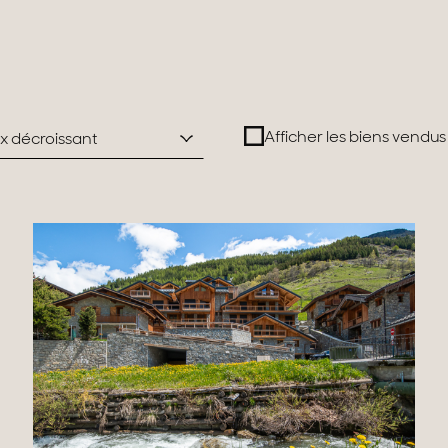
rrains
Afficher les biens vendus
rix décroissant