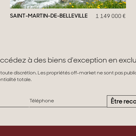
SAINT-MARTIN-DE-BELLEVILLE
1 149 000
€
ccédez à des biens d'exception en exclu
 toute discrétion. Les propriétés off-market ne sont pas pub
tialité totale.
Être rec