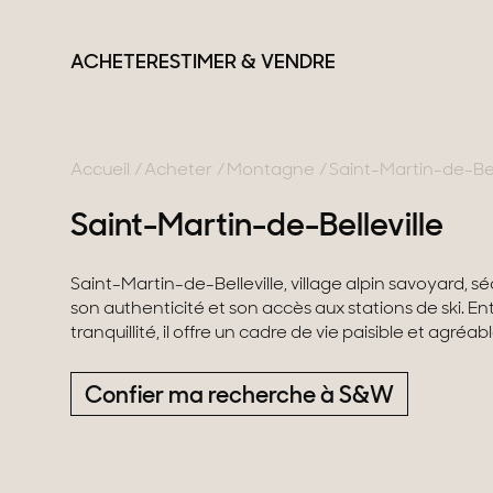
ACHETER
ESTIMER & VENDRE
Accueil
Acheter
Montagne
Saint-Martin-de-Bel
Saint-Martin-de-Belleville
France
Suisse
Nos collections
Saint-Martin-de-Belleville, village alpin savoyard, 
son authenticité et son accès aux stations de ski. 
Lac d'Annecy
Genève
Propriétés de carac
tranquillité, il offre un cadre de vie paisible et agréabl
Genevois
Canton de Vaud
Villas modernes
Pays de Gex
Alpes Suisses
Appartements
Confier ma recherche à S&W
Montagne
Chalets
Lac du Bourget
Maisons & apparte
Provence
Maisons de ville
Maisons de campa