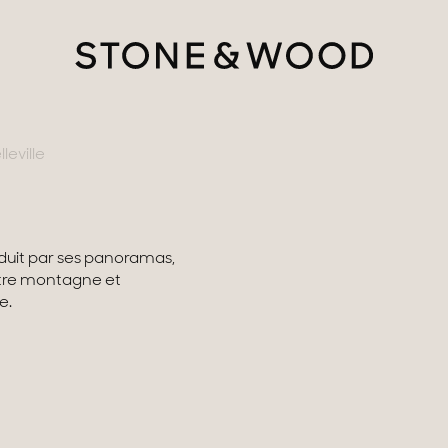
leville
séduit par ses panoramas,
Entre montagne et
tère
e.
ments avec vues
gne