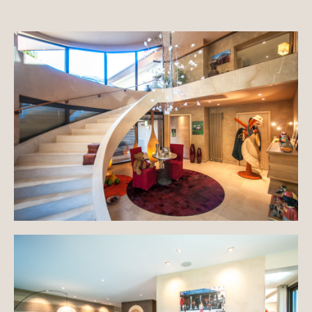
Maisons & appartements avec vues
Maisons de ville
Maisons de campagne
Domaines
Projets neufs
Réhabilitations & Terrains
Tous nos biens