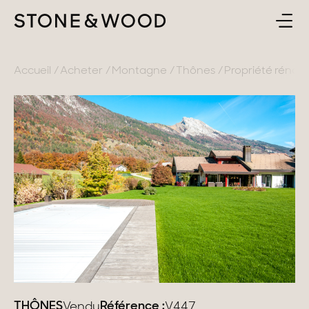
ACHETER
RETOUR
Accueil
Acheter
Montagne
Thônes
Propriété rénov
ESTIMER & VENDRE
France
L'AGENCE
Lac d'Annecy
Genevois
CONTACT
Pays de Gex
FR
Montagne
Lac du Bourget
Provence
THÔNES
Référence :
Vendu
V447