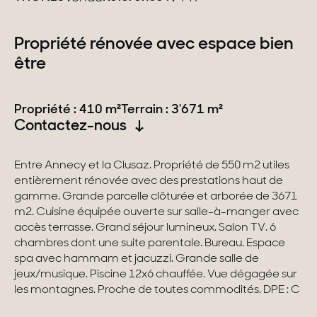
Suisse
Propriété rénovée avec espace bien
être
Genève
Canton de Vaud
Propriété : 410 m²
Terrain : 3'671 m²
Contactez-nous
Alpes Suisses
Entre Annecy et la Clusaz. Propriété de 550 m2 utiles
entièrement rénovée avec des prestations haut de
Nos collections
gamme. Grande parcelle clôturée et arborée de 3671
m2. Cuisine équipée ouverte sur salle-à-manger avec
Propriétés de caractère
accès terrasse. Grand séjour lumineux. Salon TV. 6
chambres dont une suite parentale. Bureau. Espace
Villas modernes
spa avec hammam et jacuzzi. Grande salle de
jeux/musique. Piscine 12x6 chauffée. Vue dégagée sur
Appartements
les montagnes. Proche de toutes commodités. DPE : C
Chalets