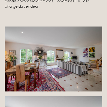
centre commercial à 5 kms. Honoraires TTC à la
charge du vendeur.
Maisons & appartements avec vues
Maisons de ville
Maisons de campagne
Domaines
Projets neufs
Réhabilitations & Terrains
Tous nos biens