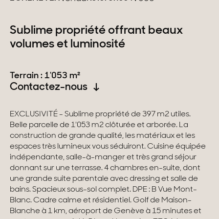
Suisse
Sublime propriété offrant beaux
volumes et luminosité
Genève
Canton de Vaud
Terrain : 1'053 m²
Contactez-nous
Alpes Suisses
EXCLUSIVITÉ - Sublime propriété de 397 m2 utiles.
Belle parcelle de 1'053 m2 clôturée et arborée. La
Nos collections
construction de grande qualité, les matériaux et les
espaces très lumineux vous séduiront. Cuisine équipée
Propriétés de caractère
indépendante, salle-à-manger et très grand séjour
donnant sur une terrasse. 4 chambres en-suite, dont
Villas modernes
une grande suite parentale avec dressing et salle de
bains. Spacieux sous-sol complet. DPE : B Vue Mont-
Appartements
Blanc. Cadre calme et résidentiel. Golf de Maison-
Blanche à 1 km, aéroport de Genève à 15 minutes et
Chalets