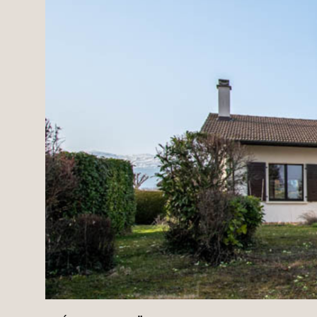
Domaines
Projets neufs
Réhabilitations & Te
Tous nos biens