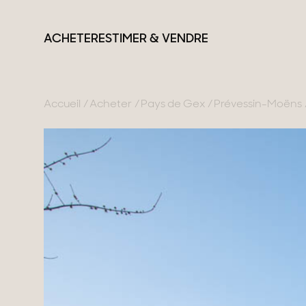
ACHETER
ESTIMER & VENDRE
Accueil
Acheter
Pays de Gex
Prévessin-Moëns
France
Suisse
Nos collections
Lac d'Annecy
Genève
Propriétés de carac
Genevois
Canton de Vaud
Villas modernes
Pays de Gex
Alpes Suisses
Appartements
Montagne
Chalets
Lac du Bourget
Maisons & apparte
Provence
Maisons de ville
Maisons de campa