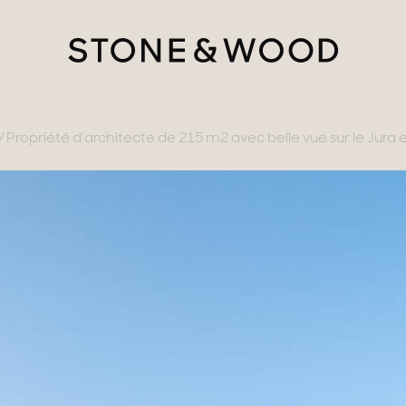
Propriété d'architecte de 215 m2 avec belle vue sur le Jura e
tère
ments avec vues
gne