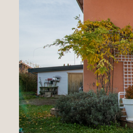
Domaines
Projets neufs
Réhabilitations & Te
Tous nos biens