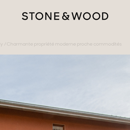
ly
Charmante propriété moderne proche commodités
tère
ments avec vues
gne