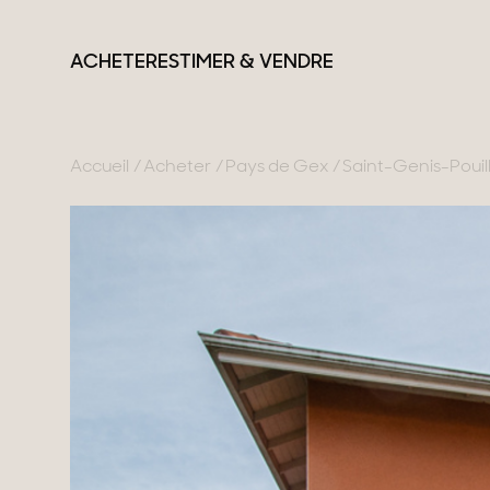
ACHETER
ESTIMER & VENDRE
Accueil
Acheter
Pays de Gex
Saint-Genis-Pouil
France
Suisse
Nos collections
Lac d'Annecy
Genève
Propriétés de carac
Genevois
Canton de Vaud
Villas modernes
Pays de Gex
Alpes Suisses
Appartements
Montagne
Chalets
Lac du Bourget
Maisons & apparte
Provence
Maisons de ville
Maisons de campa