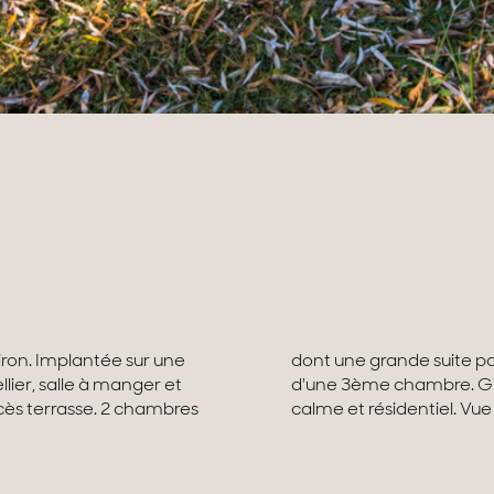
iron. Implantée sur une
le-de-bains. Possibilité
lier, salle à manger et
rage double. Secteur
ès terrasse. 2 chambres
calme et résidentiel. Vu