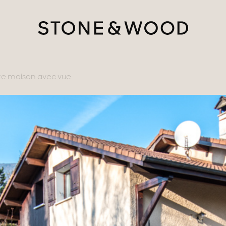
e maison avec vue
tère
ments avec vues
gne