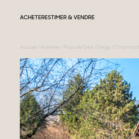
ACHETER
ESTIMER & VENDRE
Accueil
Acheter
Pays de Gex
Sergy
Charmant
France
Suisse
Nos collections
Lac d'Annecy
Genève
Propriétés de carac
Genevois
Canton de Vaud
Villas modernes
Pays de Gex
Alpes Suisses
Appartements
Montagne
Chalets
Lac du Bourget
Maisons & apparte
Provence
Maisons de ville
Maisons de campa