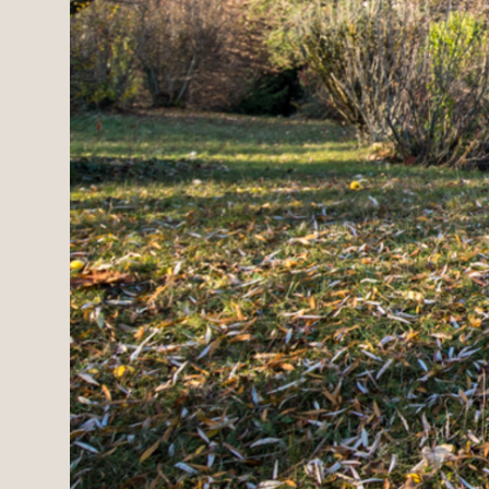
Domaines
Projets neufs
Réhabilitations & Te
Tous nos biens