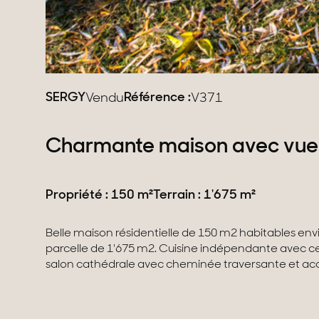
SERGY
Référence :
Vendu
V371
Charmante maison avec vue
Propriété : 150 m²
Terrain : 1'675 m²
Belle maison résidentielle de 150 m2 habitables env
dont une grande suite parentale avec dressing et sal
parcelle de 1'675 m2. Cuisine indépendante avec cel
d'une 3ème chambre. Grand sous-sol complet. Ga
salon cathédrale avec cheminée traversante et acc