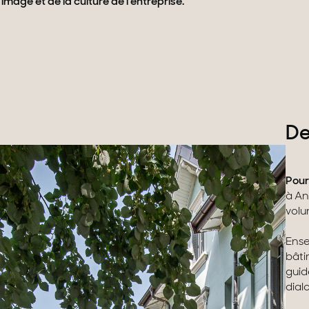
l’image et de la culture de l’entreprise.
rrains
De
Pour
à An
volu
Ense
bâti
guidé
dial