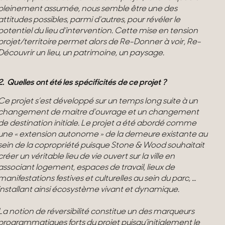
pleinement assumée, nous semble être une des
attitudes possibles, parmi d'autres, pour révéler le
potentiel du lieu d'intervention. Cette mise en tension
projet/territoire permet alors de Re-Donner à voir, Re-
Découvrir un lieu, un patrimoine, un paysage.
2. Quelles ont été les spécificités de ce projet ?
Ce projet s’est développé sur un temps long suite à un
changement de maitre d’ouvrage et un changement
de destination initiale. Le projet a été abordé comme
une « extension autonome » de la demeure existante au
sein de la copropriété puisque Stone & Wood souhaitait
créer un véritable lieu de vie ouvert sur la ville en
associant logement, espaces de travail, lieux de
manifestations festives et culturelles au sein du parc, …
installant ainsi écosystème vivant et dynamique.
La notion de réversibilité constitue un des marqueurs
programmatiques forts du projet puisqu’initialement le