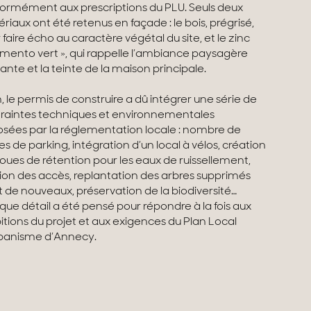
ormément aux prescriptions du PLU. Seuls deux
riaux ont été retenus en façade : le bois, prégrisé,
 faire écho au caractère végétal du site, et le zinc
gmento vert », qui rappelle l’ambiance paysagère
tante et la teinte de la maison principale.
n, le permis de construire a dû intégrer une série de
raintes techniques et environnementales
sées par la réglementation locale : nombre de
es de parking, intégration d’un local à vélos, création
oues de rétention pour les eaux de ruissellement,
ion des accès, replantation des arbres supprimés
t de nouveaux,
préservation de la biodiversité…
ue détail a été pensé pour répondre à la fois aux
tions du projet et aux exigences du Plan Local
banisme d’Annecy.