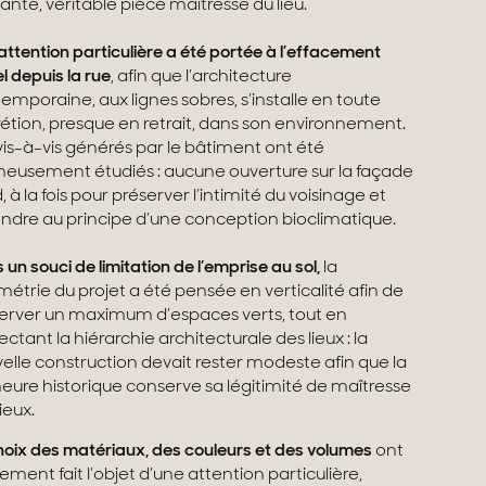
tante, véritable pièce maîtresse du lieu.
attention particulière a été portée à l’effacement
l depuis la rue
, afin que l’architecture
emporaine, aux lignes sobres, s’installe en toute
rétion, presque en retrait, dans son environnement.
vis-à-vis générés par le bâtiment ont été
neusement étudiés : aucune ouverture sur la façade
, à la fois pour préserver l’intimité du voisinage et
ndre au principe d’une conception bioclimatique.
 un souci de limitation de l’emprise au sol,
la
métrie du projet a été pensée en verticalité afin de
erver un maximum d’espaces verts, tout en
ectant la hiérarchie architecturale des lieux : la
elle construction devait rester modeste afin que la
ure historique conserve sa légitimité de maîtresse
ieux.
hoix des matériaux, des couleurs et des volumes
ont
ement fait l’objet d’une attention particulière,