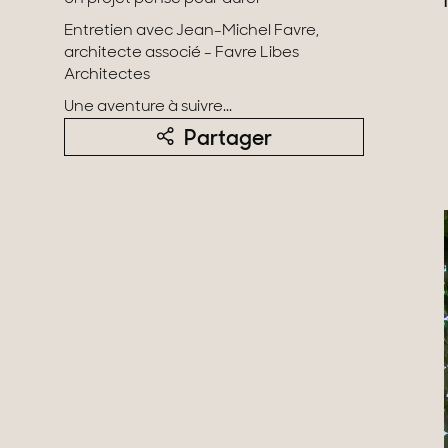
Domaines
Projets neufs
Entretien avec Jean-Michel Favre,
Réhabilitations & Te
architecte associé - Favre Libes
Architectes
Une aventure à suivre...
Tous nos biens
Partager