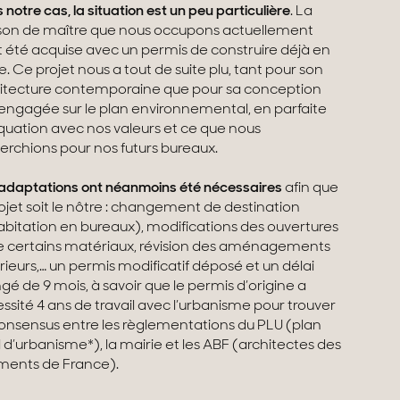
 notre cas, la situation est un peu particulière
. La
on de maître que nous occupons actuellement
t été acquise avec un permis de construire déjà en
e. Ce projet nous a tout de suite plu, tant pour son
itecture contemporaine que pour sa conception
 engagée sur le plan environnemental, en parfaite
uation avec nos valeurs et ce que nous
erchions pour nos futurs bureaux.
adaptations ont néanmoins été nécessaires
afin que
rojet soit le nôtre : changement de destination
abitation en bureaux), modifications des ouvertures
e certains matériaux, révision des aménagements
rieurs,… un permis modificatif déposé et un délai
ngé de 9 mois, à savoir que le permis d’origine a
ssité 4 ans de travail avec l’urbanisme pour trouver
onsensus entre les règlementations du PLU (plan
l d’urbanisme*), la mairie et les ABF (architectes des
ments de France).