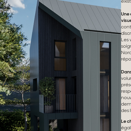
exis
Une 
visue
cont
disc
Les 
soig
Nord
répo
Dans
volu
prés
resp
nouv
deme
des l
Le c
égal