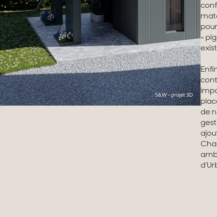
conf
maté
pour
« pi
exis
Enfi
cont
impo
plac
de n
gest
ajou
Chaq
ambi
d’Ur