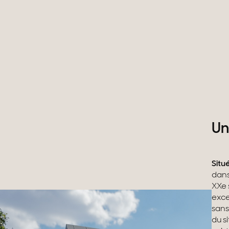
Un
Situ
dans
XXe 
exce
sans
du s