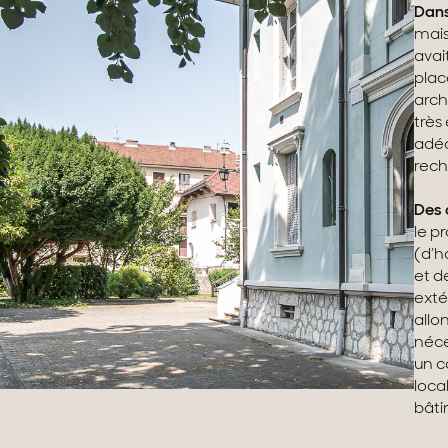
Dans
mais
avai
plac
arch
très
adéq
rech
Des 
le p
(d’h
et d
exté
allo
néce
un c
loca
bâti