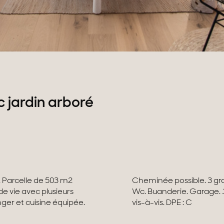
 jardin arboré
 Parcelle de 503 m2
e-bains + douche et
ger et cuisine équipée.
vis-à-vis. DPE : C