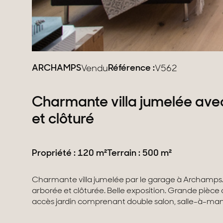
ARCHAMPS
Référence :
Vendu
V562
Charmante villa jumelée avec
et clôturé
Propriété : 120 m²
Terrain : 500 m²
Charmante villa jumelée par le garage à Archamps.
Cheminée possible. 3 grandes chambres. Une salle-d
arborée et clôturée. Belle exposition. Grande pièce de vie avec plusieurs
Wc. Buanderie. Garage. 1 place de parking. Environnement calme et sans
accès jardin comprenant double salon, salle-à-man