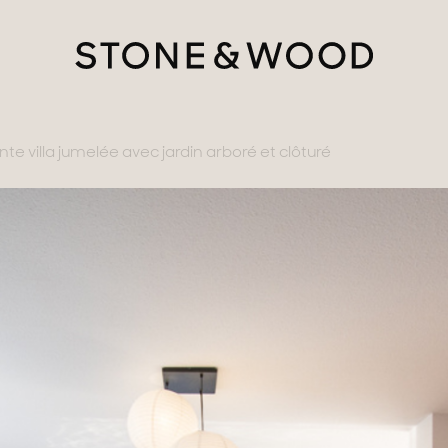
e villa jumelée avec jardin arboré et clôturé
tère
ments avec vues
gne