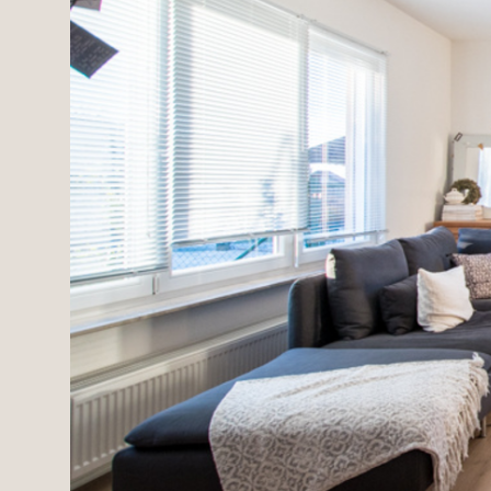
Domaines
Projets neufs
Réhabilitations & Te
Tous nos biens