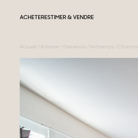
ACHETER
ESTIMER & VENDRE
Accueil
Acheter
Genevois
Archamps
Charmant
France
Suisse
Nos collections
Lac d'Annecy
Genève
Propriétés de carac
Genevois
Canton de Vaud
Villas modernes
Pays de Gex
Alpes Suisses
Appartements
Montagne
Chalets
Lac du Bourget
Maisons & apparte
Provence
Maisons de ville
Maisons de campa