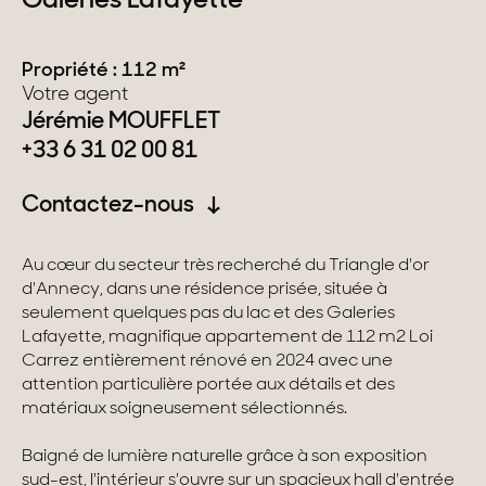
Galeries Lafayette
Suisse
Propriété : 112 m²
Votre agent
Genève
Jérémie MOUFFLET
+33 6 31 02 00 81
Canton de Vaud
Alpes Suisses
Contactez-nous
Au cœur du secteur très recherché du Triangle d'or
Nos collections
d'Annecy, dans une résidence prisée, située à
seulement quelques pas du lac et des Galeries
Lafayette, magnifique appartement de 112 m2 Loi
Propriétés de caractère
Carrez entièrement rénové en 2024 avec une
attention particulière portée aux détails et des
Villas modernes
matériaux soigneusement sélectionnés.
Appartements
Baigné de lumière naturelle grâce à son exposition
Chalets
sud-est, l'intérieur s'ouvre sur un spacieux hall d'entrée