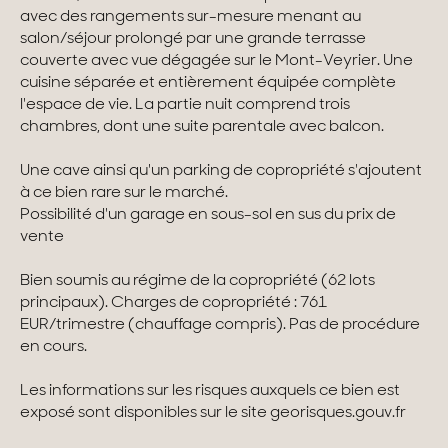
avec des rangements sur-mesure menant au
Maisons & appartements avec vues
salon/séjour prolongé par une grande terrasse
couverte avec vue dégagée sur le Mont-Veyrier. Une
Maisons de ville
cuisine séparée et entièrement équipée complète
l'espace de vie. La partie nuit comprend trois
Maisons de campagne
chambres, dont une suite parentale avec balcon.
Domaines
Une cave ainsi qu'un parking de copropriété s'ajoutent
à ce bien rare sur le marché.
Projets neufs
Possibilité d'un garage en sous-sol en sus du prix de
vente
Réhabilitations & Terrains
Bien soumis au régime de la copropriété (62 lots
principaux). Charges de copropriété : 761
Tous nos biens
EUR/trimestre (chauffage compris). Pas de procédure
en cours.
Les informations sur les risques auxquels ce bien est
exposé sont disponibles sur le site georisques.gouv.fr