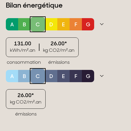
Bilan énergétique
A
B
C
D
E
F
G
131.00
26.00*
kWh/m².an
kg CO2/m².an
consommation
émissions
A
B
C
D
E
F
G
26.00*
kg CO2/m².an
émissions