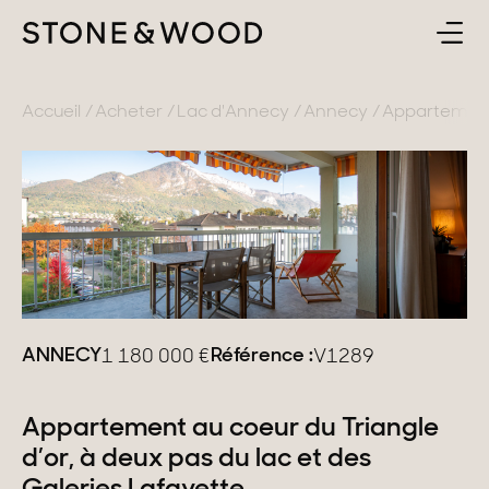
ACHETER
RETOUR
Accueil
Acheter
Lac d'Annecy
Annecy
Appartement a
ESTIMER & VENDRE
France
L'AGENCE
Lac d'Annecy
Genevois
CONTACT
Pays de Gex
FR
ANNECY
Référence :
1 180 000
€
V1289
Montagne
Lac du Bourget
Appartement au coeur du Triangle
d’or, à deux pas du lac et des
Provence