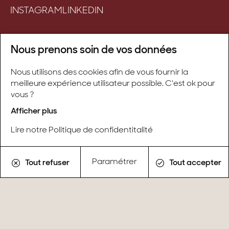
INSTAGRAM
LINKEDIN
Biens vendus
Nous prenons soin de vos données
Conseils & actualités
Recrutement
Nous utilisons des cookies afin de vous fournir la
Barème des honoraires & Mentions légales
meilleure expérience utilisateur possible. C'est ok pour
Gestion des cookies
vous ?
Afficher plus
Restez en contact avec Stone & Wood
Lire notre Politique de confidentitalité
Recevez nos dernières offres et conseils
immobiliers en vous inscrivant à notre
Paramétrer
Tout refuser
Tout accepter
newsletter.
S'inscrire