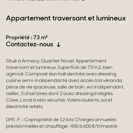
Suisse
Appartement traversant et lumineux
Genève
Propriété : 73 m²
Canton de Vaud
Contactez-nous
Alpes Suisses
Situé à Annecy, Quartier Novel. Appartement
traversant et lumineux. Superficie de 73 m2, bien
agencé. Composé dun hall dentrée avec dressing,
Nos collections
cuisine semi-indépendante avec accès à la véranda,
pièce de vie spacieuse, salle de bain, wc indépendant,
Propriétés de caractère
cellier, 3 chambres dont 2 avec dressing intégrés.
Cave. Local à vélo sécurisé. Volets roulants, sol et
Villas modernes
électricité refaits.
Appartements
DPE : F - Copropriété de 12 lots Charges annuelles
prévisionnelles et chauffage : 450 à 600 €/trimestre
Chalets