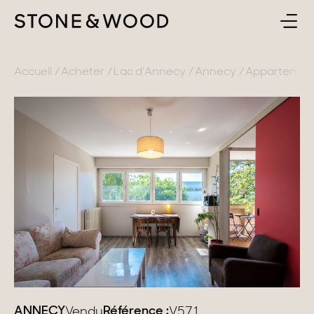
ACHETER
RETOUR
Accueil
Acheter
Lac d'Annecy
Annecy
Appartement 
ESTIMER & VENDRE
France
L'AGENCE
Lac d'Annecy
Genevois
CONTACT
Pays de Gex
FR
Montagne
Lac du Bourget
Provence
ANNECY
Référence :
Vendu
V571