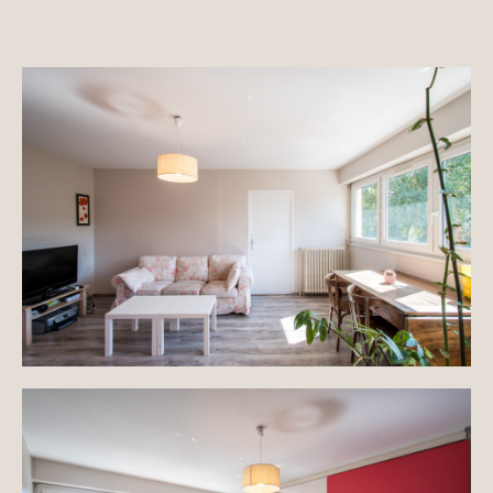
Maisons & appartements avec vues
Maisons de ville
Maisons de campagne
Domaines
Projets neufs
Réhabilitations & Terrains
Tous nos biens