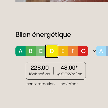
Bilan énergétique
A
B
C
D
E
F
G
A
228.00
48.00*
kWh/m².an
kg CO2/m².an
consommation
émissions