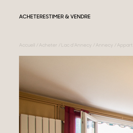
ACHETER
ESTIMER & VENDRE
Accueil
Acheter
Lac d'Annecy
Annecy
Appart
France
Suisse
Nos collections
Lac d'Annecy
Genève
Propriétés de carac
Genevois
Canton de Vaud
Villas modernes
Pays de Gex
Alpes Suisses
Appartements
Montagne
Chalets
Lac du Bourget
Maisons & apparte
Provence
Maisons de ville
Maisons de campa