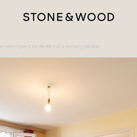
ement type 2 bis de 48 m2 à Annecy centre
tère
ments avec vues
gne