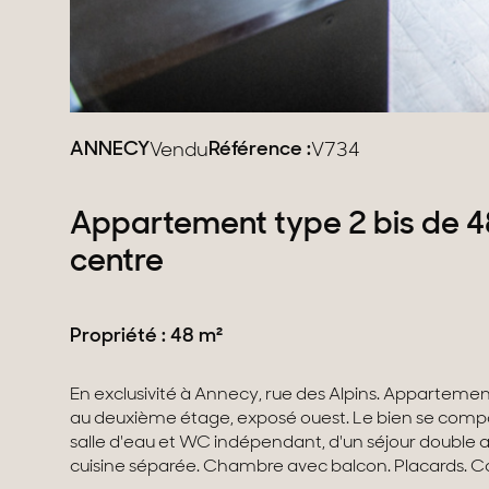
ANNECY
Référence :
Vendu
V734
Appartement type 2 bis de 
centre
Propriété : 48 m²
En exclusivité à Annecy, rue des Alpins. Appartement de type 2 bis de 48 m2
de copropriété fermé. Idéal premier achat ou investissement locatif. Travaux
au deuxième étage, exposé ouest. Le bien se comp
à prévoir. DPE : D - Copropriété de 20 lots - Pas d
salle d'eau et WC indépendant, d'un séjour double 
cuisine séparée. Chambre avec balcon. Placards. Cave et grenier. Parking