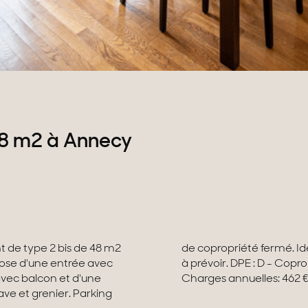
48 m2 à Annecy
ose d'une entrée avec
e procédure en cours -
avec balcon et d'une