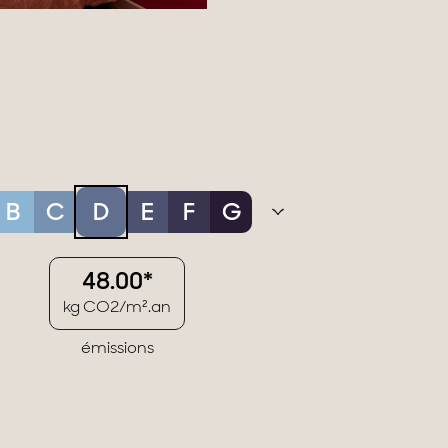
B
C
D
E
F
G
48.00*
kg CO2/m².an
émissions