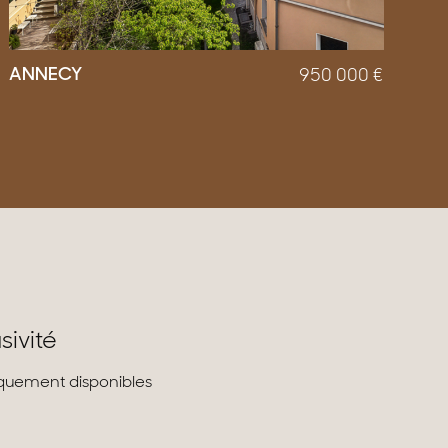
ANNECY
950 000
€
sivité
liquement disponibles