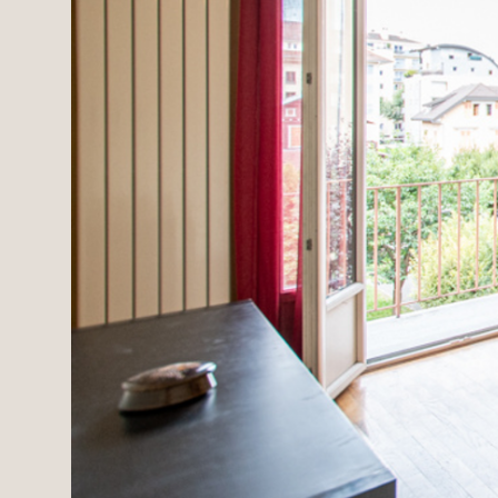
Domaines
Projets neufs
Réhabilitations & Te
Tous nos biens