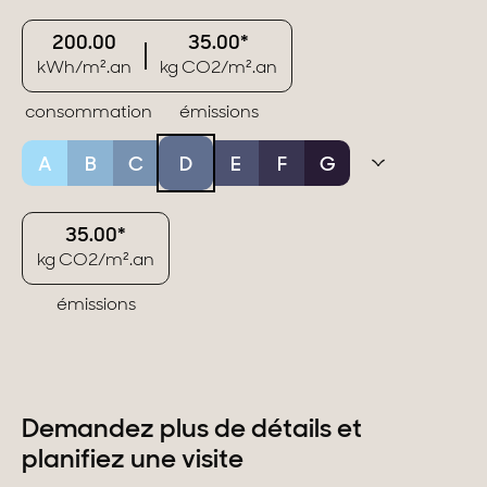
200.00
35.00*
kWh/m².an
kg CO2/m².an
consommation
émissions
A
B
C
D
E
F
G
35.00*
kg CO2/m².an
émissions
Demandez plus de détails et
planifiez une visite