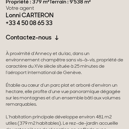
Propriété : 379 m²
Terrain : 9'538 m²
Votre agent
Suisse
Lonni CARTERON
+33 4 50 08 65 33
Genève
Contactez-nous
Canton de Vaud
Alpes Suisses
À proximité d’Annecy et du lac, dans un
environnement champêtre sans vis-à-vis, propriété de
caractère du XVe siècle située à 25 minutes de
l’aéroport international de Genève.
Nos collections
Établie au cœur d’un parc plat et arboré d’environ un
Propriétés de caractère
hectare, elle profite d’une vue panoramique dégagée
sur les montagnes et d’un ensemble bâti aux volumes
Villas modernes
remarquables.
Appartements
L’habitation principale développe environ 481 m2
utiles (379 m2 habitables). Le rez-de-jardin accueille
Chalets