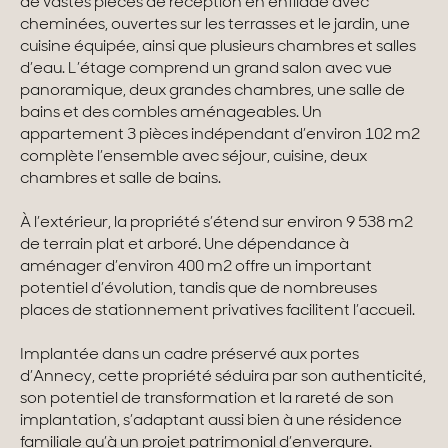
de vastes pièces de réception en enfilade avec
cheminées, ouvertes sur les terrasses et le jardin, une
Maisons & appartements avec vues
cuisine équipée, ainsi que plusieurs chambres et salles
d’eau. L’étage comprend un grand salon avec vue
Maisons de ville
panoramique, deux grandes chambres, une salle de
bains et des combles aménageables. Un
Maisons de campagne
appartement 3 pièces indépendant d’environ 102 m2
complète l’ensemble avec séjour, cuisine, deux
Domaines
chambres et salle de bains.
Projets neufs
À l’extérieur, la propriété s’étend sur environ 9 538 m2
de terrain plat et arboré. Une dépendance à
Réhabilitations & Terrains
aménager d’environ 400 m2 offre un important
potentiel d’évolution, tandis que de nombreuses
Tous nos biens
places de stationnement privatives facilitent l’accueil.
Implantée dans un cadre préservé aux portes
d’Annecy, cette propriété séduira par son authenticité,
son potentiel de transformation et la rareté de son
implantation, s’adaptant aussi bien à une résidence
familiale qu’à un projet patrimonial d’envergure.