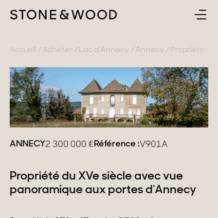
ACHETER
RETOUR
Accueil
Acheter
Lac d'Annecy
Annecy
Propriété du
ESTIMER & VENDRE
France
L'AGENCE
Lac d'Annecy
Genevois
CONTACT
Pays de Gex
ANNECY
Référence :
2 300 000
€
V901A
FR
Montagne
Propriété du XVe siècle avec vue
Lac du Bourget
panoramique aux portes d'Annecy
Provence