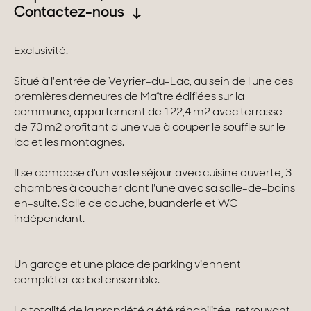
Contactez-nous
Suisse
Exclusivité.
Genève
Situé à l'entrée de Veyrier-du-Lac, au sein de l'une des
premières demeures de Maître édifiées sur la
Canton de Vaud
commune, appartement de 122,4 m2 avec terrasse
Alpes Suisses
de 70 m2 profitant d'une vue à couper le souffle sur le
lac et les montagnes.
Il se compose d'un vaste séjour avec cuisine ouverte, 3
Nos collections
chambres à coucher dont l'une avec sa salle-de-bains
en-suite. Salle de douche, buanderie et WC
Propriétés de caractère
indépendant.
Villas modernes
Un garage et une place de parking viennent
Appartements
compléter ce bel ensemble.
Chalets