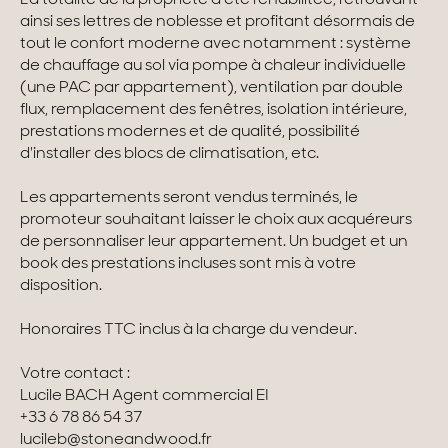
La totalité de la propriété a été réhabilitée, retrouvant
ainsi ses lettres de noblesse et profitant désormais de
Maisons & appartements avec vues
tout le confort moderne avec notamment : système
de chauffage au sol via pompe à chaleur individuelle
Maisons de ville
(une PAC par appartement), ventilation par double
flux, remplacement des fenêtres, isolation intérieure,
Maisons de campagne
prestations modernes et de qualité, possibilité
d'installer des blocs de climatisation, etc.
Domaines
Les appartements seront vendus terminés, le
Projets neufs
promoteur souhaitant laisser le choix aux acquéreurs
de personnaliser leur appartement. Un budget et un
Réhabilitations & Terrains
book des prestations incluses sont mis à votre
disposition.
Tous nos biens
Honoraires TTC inclus à la charge du vendeur.
Votre contact :
Lucile BACH Agent commercial EI
+33 6 78 86 54 37
lucileb@stoneandwood.fr