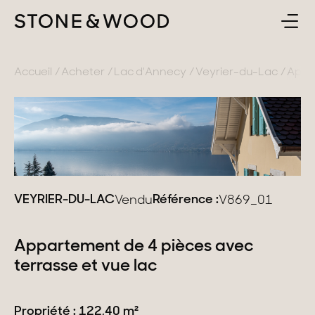
ACHETER
RETOUR
Accueil
Acheter
Lac d'Annecy
Veyrier-du-Lac
Appar
ESTIMER & VENDRE
France
L'AGENCE
Lac d'Annecy
Genevois
CONTACT
VEYRIER-DU-LAC
Référence :
Vendu
V869_01
Pays de Gex
FR
Montagne
Appartement de 4 pièces avec
Lac du Bourget
terrasse et vue lac
Provence
Propriété : 122,40 m²