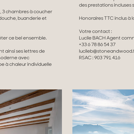
des prestations incluses 
te, 3 chambres à coucher
e douche, buanderie et
Honoraires TTC inclus à 
Votre contact :
ter ce bel ensemble.
Lucile BACH Agent 
+33 6 78 86 54 37
t ainsi ses lettres de
lucileb@stoneandwood.f
 moderne avec
RSAC : 903 791 416
 à chaleur individuelle