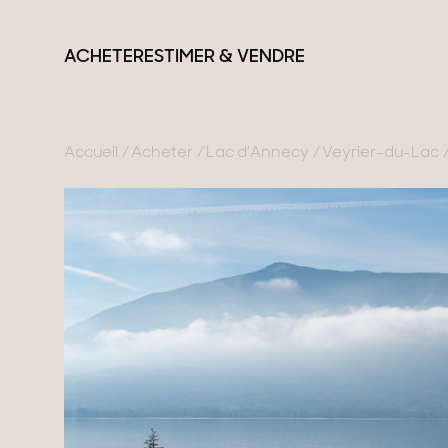
ACHETER
ESTIMER & VENDRE
Accueil
Acheter
Lac d'Annecy
Veyrier-du-Lac
France
Suisse
Nos collections
Lac d'Annecy
Genève
Propriétés de carac
Genevois
Canton de Vaud
Villas modernes
Pays de Gex
Alpes Suisses
Appartements
Montagne
Chalets
Lac du Bourget
Maisons & apparte
Provence
Maisons de ville
Maisons de campa