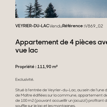
Domaines
Projets neufs
Réhabilitations & Te
VEYRIER-DU-LAC
Référence :
Vendu
V869_02
Tous nos biens
Appartement de 4 pièces ave
vue lac
Propriété : 111,90 m²
Exclusivité.
Situé à l'entrée de Veyrier-du-Lac, au sein de l'un
de Maître édifiées sur la commune, appartement de
de 100 m2 (pouvant accueillir un jacuzzi) profitant 
souffle sur le lac et les montagnes.