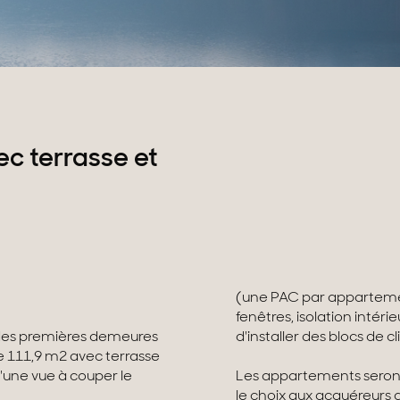
rrains
c terrasse et
(une PAC par appartemen
fenêtres, isolation intéri
e des premières demeures
d'installer des blocs de cl
 111,9 m2 avec terrasse
d'une vue à couper le
Les appartements seront
le choix aux acquéreurs d