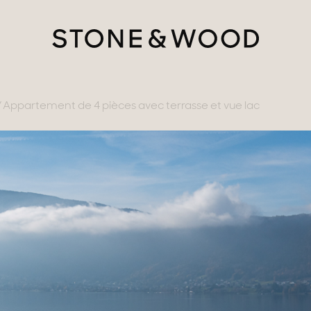
Appartement de 4 pièces avec terrasse et vue lac
tère
ments avec vues
gne