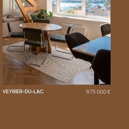
VEYRIER-DU-LAC
875 000
€