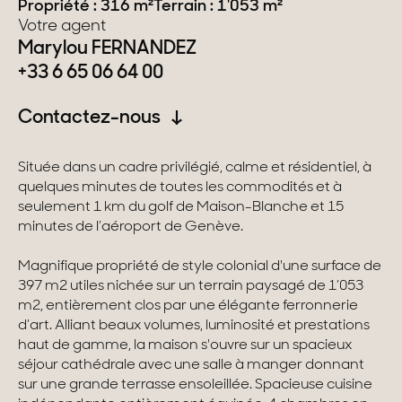
Propriété : 316 m²
Terrain : 1'053 m²
Votre agent
Suisse
Marylou FERNANDEZ
+33 6 65 06 64 00
Genève
Contactez-nous
Canton de Vaud
Alpes Suisses
Située dans un cadre privilégié, calme et résidentiel, à
quelques minutes de toutes les commodités et à
seulement 1 km du golf de Maison-Blanche et 15
minutes de l’aéroport de Genève.
Nos collections
Magnifique propriété de style colonial d'une surface de
Propriétés de caractère
397 m2 utiles nichée sur un terrain paysagé de 1’053
m2, entièrement clos par une élégante ferronnerie
Villas modernes
d’art. Alliant beaux volumes, luminosité et prestations
haut de gamme, la maison s'ouvre sur un spacieux
Appartements
séjour cathédrale avec une salle à manger donnant
sur une grande terrasse ensoleillée. Spacieuse cuisine
Chalets