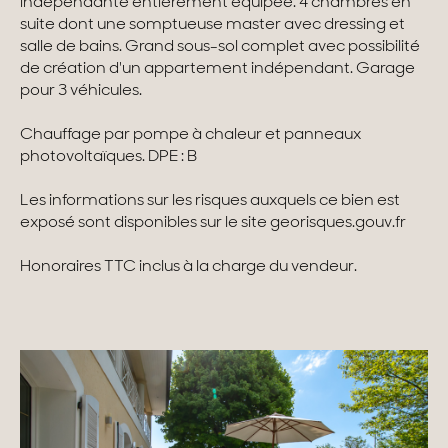
indépendante entièrement équipée. 4 chambres en
suite dont une somptueuse master avec dressing et
Maisons & appartements avec vues
salle de bains. Grand sous-sol complet avec possibilité
de création d'un appartement indépendant. Garage
Maisons de ville
pour 3 véhicules.
Maisons de campagne
Chauffage par pompe à chaleur et panneaux
photovoltaïques. DPE : B
Domaines
Les informations sur les risques auxquels ce bien est
Projets neufs
exposé sont disponibles sur le site georisques.gouv.fr
Réhabilitations & Terrains
Honoraires TTC inclus à la charge du vendeur.
Tous nos biens