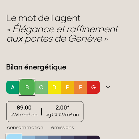
Le mot de l'agent
Élégance et raffinement
aux portes de Genève
Bilan énergétique
A
B
C
D
E
F
G
89.00
2.00*
kWh/m².an
kg CO2/m².an
consommation
émissions